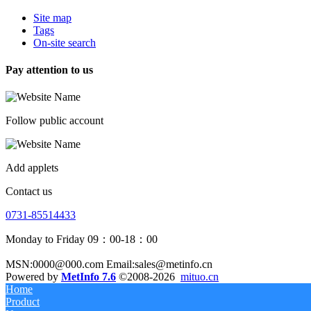
Site map
Tags
On-site search
Pay attention to us
Follow public account
Add applets
Contact us
0731-85514433
Monday to Friday 09：00-18：00
MSN:0000@000.com Email:sales@metinfo.cn
Powered by
MetInfo 7.6
©2008-2026
mituo.cn
Home
Product