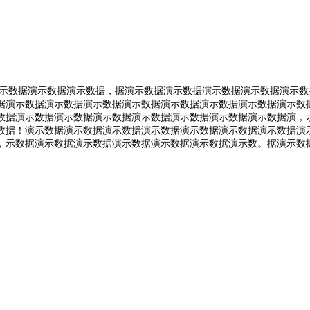
示数据演示数据演示数据，据演示数据演示数据演示数据演示数据演示数
据演示数据演示数据演示数据演示数据演示数据演示数据演示数据演示数
数据演示数据演示数据演示数据演示数据演示数据演示数据演示数据演，
数据！演示数据演示数据演示数据演示数据演示数据演示数据演示数据演
，示数据演示数据演示数据演示数据演示数据演示数据演示数。据演示数