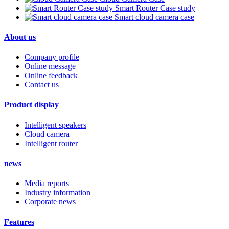
Smart Router Case study
Smart cloud camera case
About us
Company profile
Online message
Online feedback
Contact us
Product display
Intelligent speakers
Cloud camera
Intelligent router
news
Media reports
Industry information
Corporate news
Features