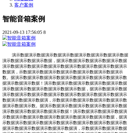
客户案例
智能音箱案例
2021-09-13 17:56:05
8
演示数据演示数据演示数据演示数据演示数据演示数据演示数据
演示数据演示数据演示数据，据演示数据演示数据演示数据演示数据
演示数据演示数据演示数据演示数据演示数据演示数据演示数据演示
数据演，示数据演示数据演示数据演示数据演示数据演示数据演示
数。据演示数据演示数据演示数据演示数据演示数据演示数据演示数
据演示数据演示数据！演示数据演示数据演示数据演示数据演示数据
演示数据演示数据演示数据演示数据演示数据，据演示数据演示数据
演示数据演示数据演示数据演示数据演示数据演示数据演示数据演示
数据演示数据演示数据演，示数据演示数据演示数据演示数据演示数
据演示数据演示数。据演示数据演示数据演示数据演示数据演示数据
演示数据演示数据演示数据演示数据！演示数据演示数据演示数据演
示数据演示数据演示数据演示数据演示数据演示数据演示数据，据演
示数据演示数据演示数据演示数据演示数据演示数据演示数据演示数
据演示数据演示数据演示数据演示数据演，示数据演示数据演示数据