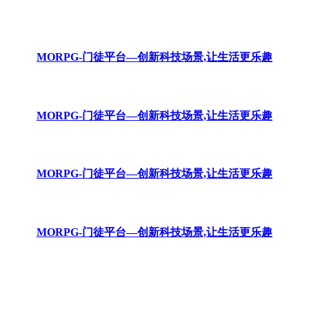
MORPG‌-门徒平台—创新科技场景,让生活更乐趣
MORPG‌-门徒平台—创新科技场景,让生活更乐趣
MORPG‌-门徒平台—创新科技场景,让生活更乐趣
MORPG‌-门徒平台—创新科技场景,让生活更乐趣