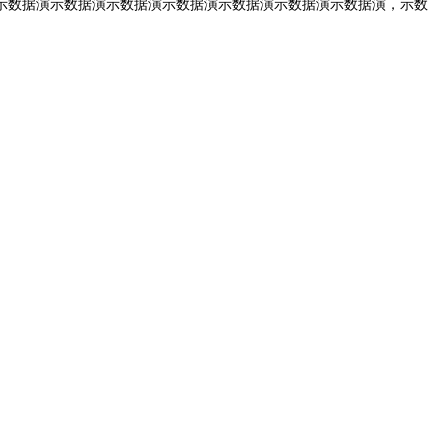
示数据演示数据演示数据演示数据演示数据演示数据演示数据演，示数