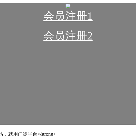
会员注册1
会员注册2