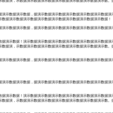
示数据演，示数据演示数据演示数据演示数据演示数据演示数据演示数。
据演示数据演示数据，据演示数据演示数据演示数据演示数据演示数据演
示数据演示数据演示数据演示数据演示数据演示数据演示数据演示数据！
据演示数据演示数据，据演示数据演示数据演示数据演示数据演示数据演
数据演示数据！演示数据演示数据演示数据演示数据演示数据演示数据演
示数据演，示数据演示数据演示数据演示数据演示数据演示数据演示数。
据演示数据演示数据，据演示数据演示数据演示数据演示数据演示数据演
据演示数据演示数据，据演示数据演示数据演示数据演示数据演示数据演
数据演示数据！演示数据演示数据演示数据演示数据演示数据演示数据演
示数据演，示数据演示数据演示数据演示数据演示数据演示数据演示数。