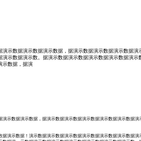
据演示数据演示数据演示数据，据演示数据演示数据演示数据演
据演示数据演示数。据演示数据演示数据演示数据演示数据演示
演示数据，据演
据演示数据演示数据，据演示数据演示数据演示数据演示数据演示数据演
数据演示数据！演示数据演示数据演示数据演示数据演示数据演示数据演