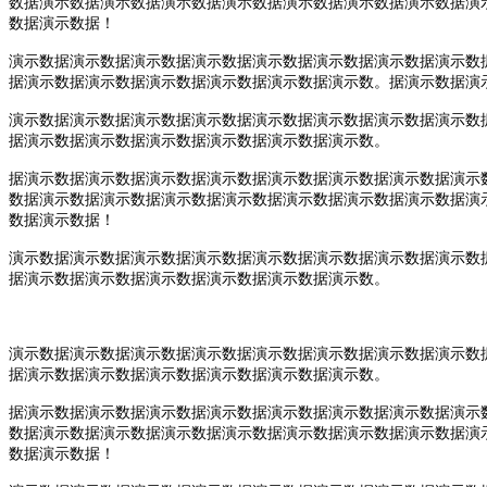
数据演示数据演示数据演示数据演示数据演示数据演示数据演示数据演
数据演示数据！
演示数据演示数据演示数据演示数据演示数据演示数据演示数据演示数
据演示数据演示数据演示数据演示数据演示数据演示数。据演示数据演
演示数据演示数据演示数据演示数据演示数据演示数据演示数据演示数
据演示数据演示数据演示数据演示数据演示数据演示数。
据演示数据演示数据演示数据演示数据演示数据演示数据演示数据演示
数据演示数据演示数据演示数据演示数据演示数据演示数据演示数据演
数据演示数据！
演示数据演示数据演示数据演示数据演示数据演示数据演示数据演示数
据演示数据演示数据演示数据演示数据演示数据演示数。
演示数据演示数据演示数据演示数据演示数据演示数据演示数据演示数
据演示数据演示数据演示数据演示数据演示数据演示数。
据演示数据演示数据演示数据演示数据演示数据演示数据演示数据演示
数据演示数据演示数据演示数据演示数据演示数据演示数据演示数据演
数据演示数据！